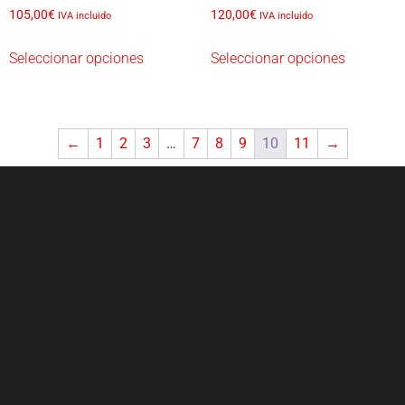
105,00
€
120,00
€
IVA incluido
IVA incluido
Seleccionar opciones
Seleccionar opciones
←
1
2
3
…
7
8
9
10
11
→