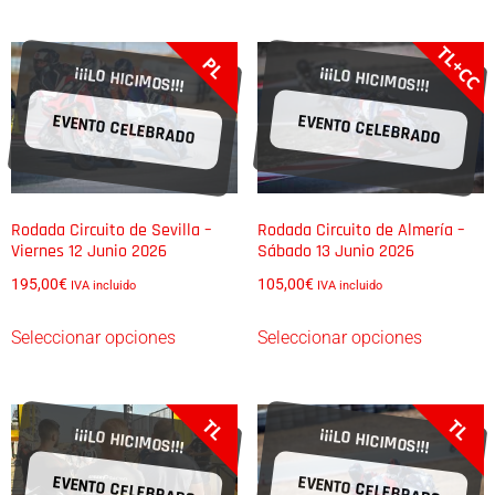
TL+CC
PL
¡¡¡LO HICIMOS!!!
¡¡¡LO HICIMOS!!!
EVENTO CELEBRADO
EVENTO CELEBRADO
Rodada Circuito de Sevilla –
Rodada Circuito de Almería –
Viernes 12 Junio 2026
Sábado 13 Junio 2026
195,00
€
105,00
€
IVA incluido
IVA incluido
Seleccionar opciones
Seleccionar opciones
TL
TL
¡¡¡LO HICIMOS!!!
¡¡¡LO HICIMOS!!!
EVENTO CELEBRADO
EVENTO CELEBRADO