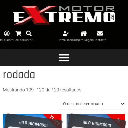
Mi cuenta
Carrito
Buscar...
Hazte socio
Tarjeta Regalo
Contacto
rodada
Mostrando 109–120 de 129 resultados
TL+CC
TL
¡¡¡LO HICIMOS!!!
¡¡¡LO HICIMOS!!!