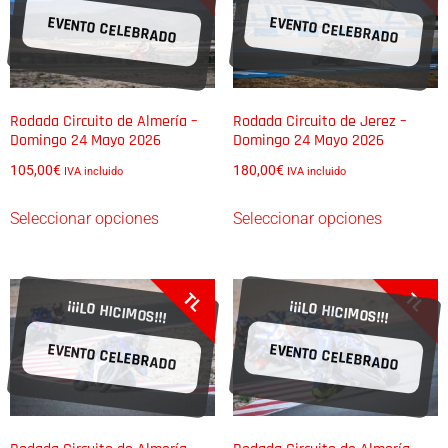
EVENTO CELEBRADO
EVENTO CELEBRADO
Rodada Circuito de Almería –
Rodada Circuito de Jerez –
Domingo 24 Mayo 2026
Domingo 24 Mayo 2026
105,00
€
180,00
€
IVA incluido
IVA incluido
Seleccionar opciones
Seleccionar opciones
TL
TL
¡¡¡LO HICIMOS!!!
¡¡¡LO HICIMOS!!!
EVENTO CELEBRADO
EVENTO CELEBRADO