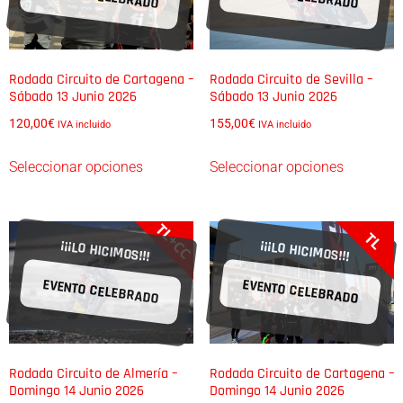
Rodada Circuito de Cartagena –
Rodada Circuito de Sevilla –
Sábado 13 Junio 2026
Sábado 13 Junio 2026
120,00
€
155,00
€
IVA incluido
IVA incluido
Seleccionar opciones
Seleccionar opciones
TL+CC
TL
¡¡¡LO HICIMOS!!!
¡¡¡LO HICIMOS!!!
EVENTO CELEBRADO
EVENTO CELEBRADO
Rodada Circuito de Almería –
Rodada Circuito de Cartagena –
Domingo 14 Junio 2026
Domingo 14 Junio 2026