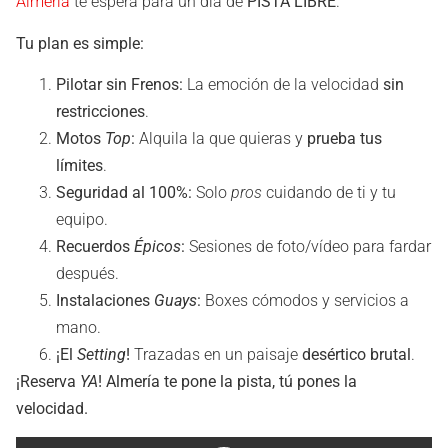
Almería
te espera para un día de
PISTA LIBRE
.
Tu plan es simple:
Pilotar sin Frenos:
La emoción de la velocidad
sin
restricciones
.
Motos
Top
:
Alquila la que quieras y
prueba tus
límites
.
Seguridad al 100%:
Solo
pros
cuidando de ti y tu
equipo.
Recuerdos
Épicos
:
Sesiones de foto/vídeo para fardar
después.
Instalaciones
Guays
:
Boxes cómodos y servicios a
mano.
¡El
Setting
!
Trazadas en un paisaje
desértico brutal
.
¡Reserva
YA
! Almería te pone la pista, tú pones la
velocidad.