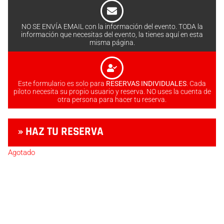
NO SE ENVÍA EMAIL con la información del evento. TODA la
información que necesitas del evento, la tienes aquí en esta
misma página.
Este formulario es solo para
RESERVAS INDIVIDUALES
. Cada
piloto necesita su propio usuario y reserva. NO uses la cuenta de
otra persona para hacer tu reserva.
» HAZ TU RESERVA
Agotado