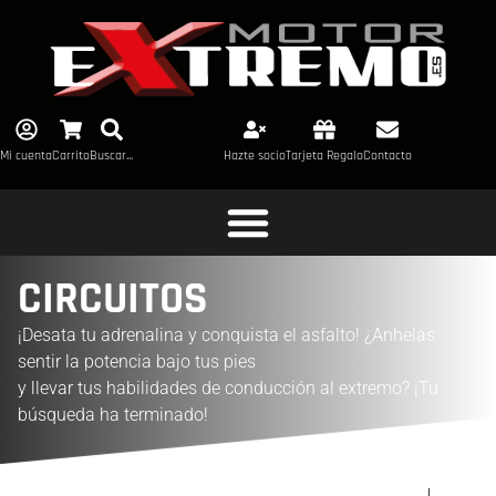
Mi cuenta
Carrito
Buscar...
Hazte socio
Tarjeta Regalo
Contacto
CIRCUITOS
¡Desata tu adrenalina y conquista el asfalto! ¿Anhelas
sentir la potencia bajo tus pies
y llevar tus habilidades de conducción al extremo? ¡Tu
búsqueda ha terminado!