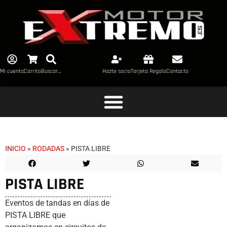
Mi cuenta
Carrito
Buscar...
Hazte socio
Tarjeta Regalo
Contacto
INICIO
»
RODADAS
»
PISTA LIBRE
PISTA LIBRE
Eventos de tandas en días de
PISTA LIBRE que