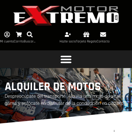
Mi cuenta
Carrito
Buscar...
Hazte socio
Tarjeta Regalo
Contacto
ALQUILER DE MOTOS
Despreocúpate del transporte. Alquila una moto de alta
gama y enfócate en disfrutar de la conducción en circuito.