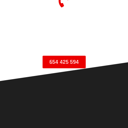
ASISTENCIA EN LAS RODADAS
Te asesoramos en la reserva de tu rodada, alquiler
de moto o equipación.
ATENCIÓN TELEFÓNICA
Lunes a Viernes: 09:00h a 14:00h y 15:00h a 18:00h.
654 425 594