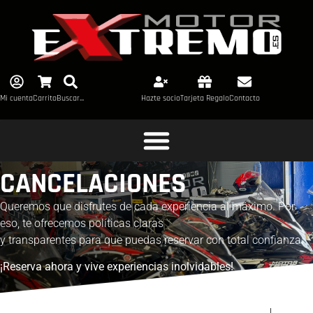
Mi cuenta
Carrito
Buscar...
Hazte socio
Tarjeta Regalo
Contacto
CANCELACIONES
Queremos que disfrutes de cada experiencia al máximo. Por
eso, te ofrecemos políticas claras
y transparentes para que puedas reservar con total confianza.
¡Reserva ahora y vive experiencias inolvidables!