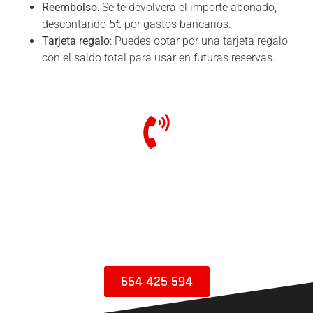
Reembolso
: Se te devolverá el importe abonado,
descontando 5€ por gastos bancarios.
Tarjeta regalo
: Puedes optar por una tarjeta regalo
con el saldo total para usar en futuras reservas.
ASISTENCIA EN LAS RODADAS
Te asesoramos en la reserva de tu rodada, alquiler
de moto o equipación.
ATENCIÓN TELEFÓNICA
Lunes a Viernes: 09:00h a 14:00h y 15:00h a 18:00h.
654 425 594