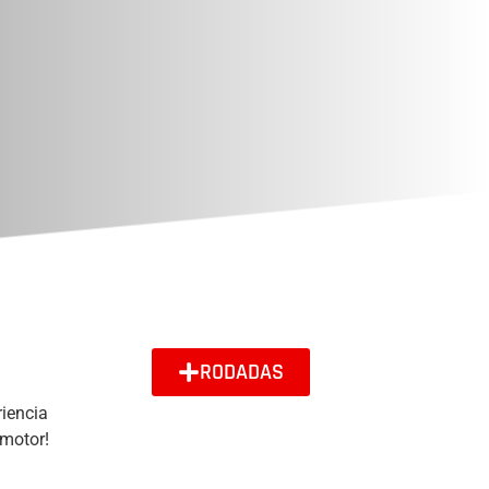
RODADAS
riencia
 motor!