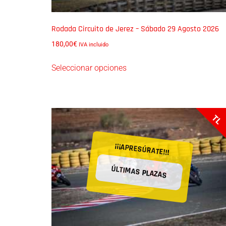
Rodada Circuito de Jerez – Sábado 29 Agosto 2026
180,00
€
IVA incluido
Seleccionar opciones
TL
¡¡¡APRESÚRATE!!!
ÚLTIMAS PLAZAS