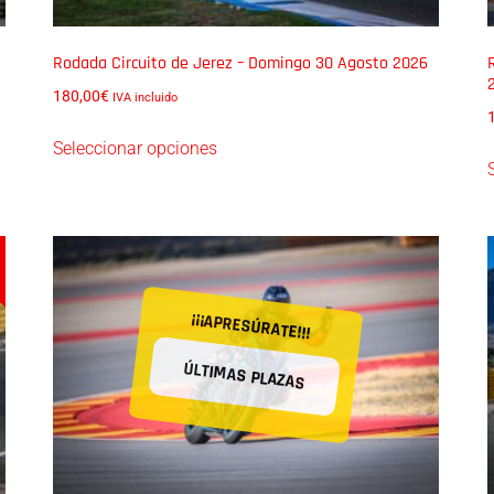
Rodada Circuito de Jerez – Domingo 30 Agosto 2026
180,00
€
IVA incluido
Seleccionar opciones
¡¡¡APRESÚRATE!!!
ÚLTIMAS PLAZAS