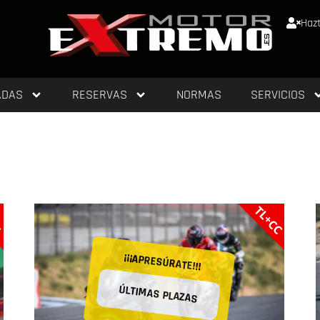
Hazt
ADAS
RESERVAS
NORMAS
SERVICIOS
C
TL+CC
¡¡¡APRESÚRATE!!!
ÚLTIMAS PLAZAS