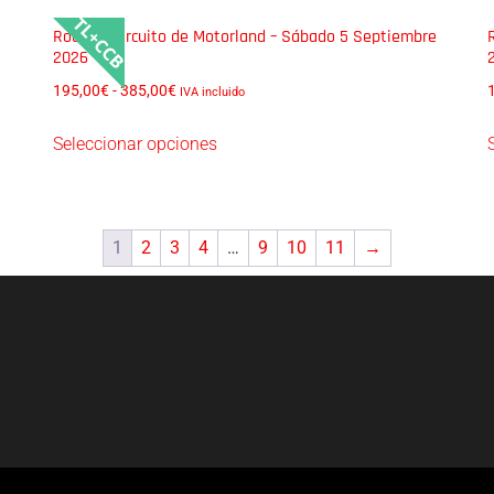
TL+CCB
Rodada Circuito de Motorland – Sábado 5 Septiembre
2026
195,00
€
-
385,00
€
IVA incluido
Seleccionar opciones
1
2
3
4
…
9
10
11
→