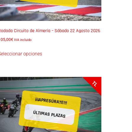
Rodada Circuito de Almería – Sábado 22 Agosto 2026
105,00
€
IVA incluido
Seleccionar opciones
TL
¡¡¡APRESÚRATE!!!
ÚLTIMAS PLAZAS