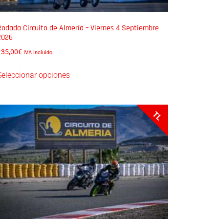
Rodada Circuito de Almería – Viernes 4 Septiembre
2026
135,00
€
IVA incluido
Seleccionar opciones
TL