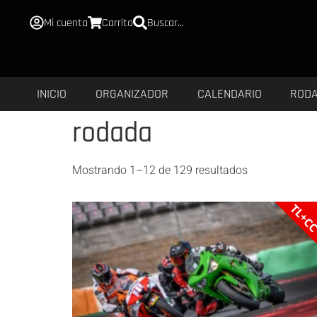
Mi cuenta
Carrito
Buscar...
INICIO
ORGANIZADOR
CALENDARIO
ROD
rodada
Mostrando 1–12 de 129 resultados
TL+C