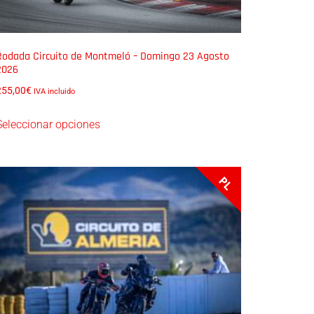
Rodada Circuito de Montmeló – Domingo 23 Agosto
2026
255,00
€
IVA incluido
Seleccionar opciones
PL