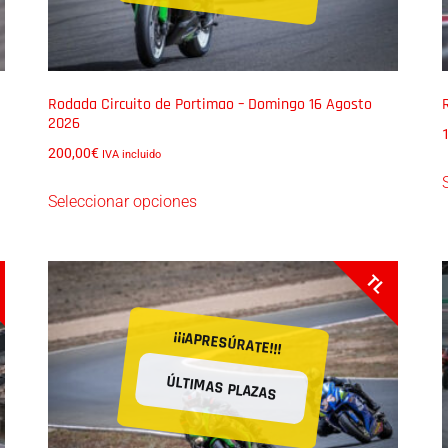
Rodada Circuito de Portimao – Domingo 16 Agosto
2026
200,00
€
IVA incluido
Seleccionar opciones
TL
¡¡¡APRESÚRATE!!!
ÚLTIMAS PLAZAS