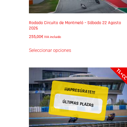
Rodada Circuito de Montmeló – Sábado 22 Agosto
2026
255,00
€
IVA incluido
Seleccionar opciones
TL+C
¡¡¡APRESÚRATE!!!
ÚLTIMAS PLAZAS