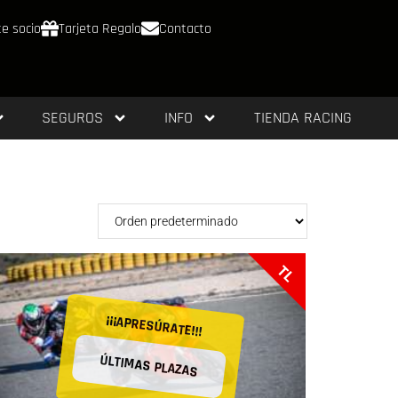
e socio
Tarjeta Regalo
Contacto
SEGUROS
INFO
TIENDA RACING
TL
¡¡¡APRESÚRATE!!!
ÚLTIMAS PLAZAS