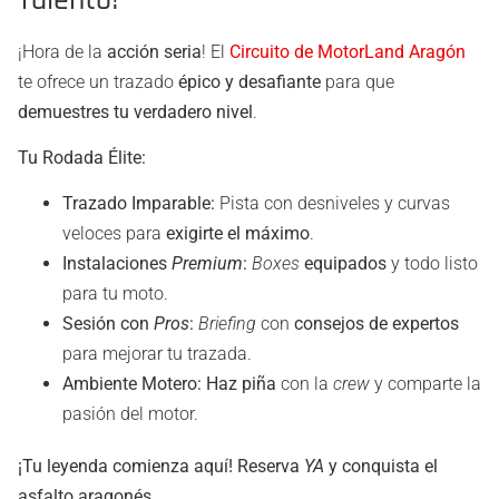
¡Hora de la
acción seria
! El
Circuito de MotorLand Aragón
te ofrece un trazado
épico y desafiante
para que
demuestres tu verdadero nivel
.
Tu Rodada Élite:
Trazado Imparable:
Pista con desniveles y curvas
veloces para
exigirte el máximo
.
Instalaciones
Premium
:
Boxes
equipados
y todo listo
para tu moto.
Sesión con
Pros
:
Briefing
con
consejos de expertos
para mejorar tu trazada.
Ambiente Motero:
Haz piña
con la
crew
y comparte la
pasión del motor.
¡Tu leyenda comienza aquí! Reserva
YA
y conquista el
asfalto aragonés.