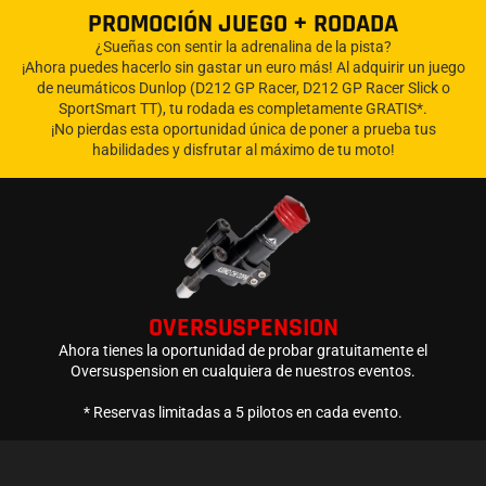
PROMOCIÓN JUEGO + RODADA
¿Sueñas con sentir la adrenalina de la pista?
¡Ahora puedes hacerlo sin gastar un euro más! Al adquirir un juego
de neumáticos Dunlop (D212 GP Racer, D212 GP Racer Slick o
SportSmart TT), tu rodada es completamente GRATIS*.
¡No pierdas esta oportunidad única de poner a prueba tus
habilidades y disfrutar al máximo de tu moto!
OVERSUSPENSION
Ahora tienes la oportunidad de probar gratuitamente el
Oversuspension en cualquiera de nuestros eventos.
* Reservas limitadas a 5 pilotos en cada evento.