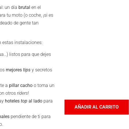
al: un día
brutal
en el
a tu moto (o coche, ¡si es
deado de gente tan
 estas instalaciones:
ua…) listos para que dejes
los
mejores
tips
y secretos
nte a
pillar cacho
o toma un
on otros
riders
!
hay
hoteles
top
al lado
para
AÑADIR AL CARRITO
nales
pendiente de ti para
o.