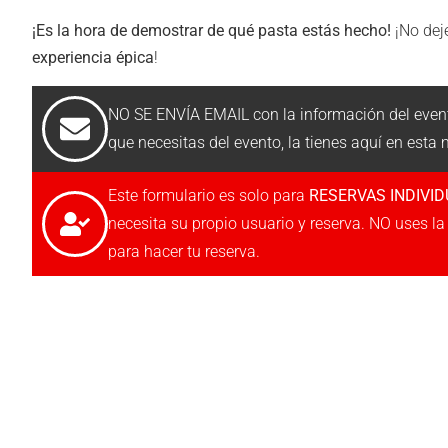
¡Es la hora de demostrar de qué pasta estás hecho!
¡No dej
experiencia épica
!
NO SE ENVÍA EMAIL con la información del even
que necesitas del evento, la tienes aquí en esta
Este formulario es solo para
RESERVAS INDIVI
necesita su propio usuario y reserva. NO uses l
para hacer tu reserva.