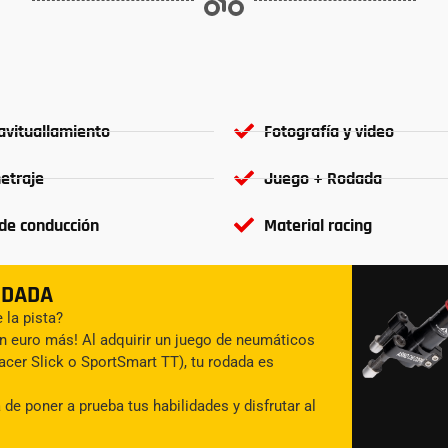
avituallamiento
Fotografía y video
etraje
Juego + Rodada
de conducción
Material racing
ODADA
 la pista?
n euro más! Al adquirir un juego de neumáticos
cer Slick o SportSmart TT), tu rodada es
de poner a prueba tus habilidades y disfrutar al