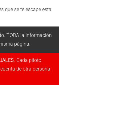
es que se te escape esta
to. TODA la información
 misma página.
DUALES
. Cada piloto
a cuenta de otra persona