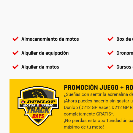
Almacenamiento de motos
Box de 
Alquiler de equipación
Cronom
Alquiler de motos
Cursos 
PROMOCIÓN JUEGO + R
¿Sueñas con sentir la adrenalina de
¡Ahora puedes hacerlo sin gastar u
Dunlop (D212 GP Racer, D212 GP Ra
completamente GRATIS*.
¡No pierdas esta oportunidad única 
máximo de tu moto!