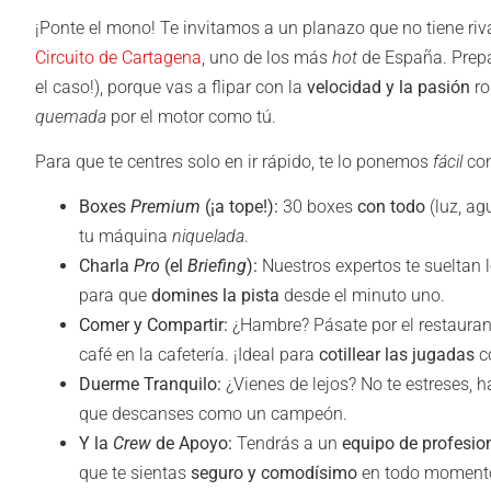
¡Ponte el mono! Te invitamos a un planazo que no tiene riv
Circuito de Cartagena
, uno de los más
hot
de España. Prepar
el caso!), porque vas a flipar con la
velocidad y la pasión
ro
quemada
por el motor como tú.
Para que te centres solo en ir rápido, te lo ponemos
fácil
con
Boxes
Premium
(¡a tope!):
30 boxes
con todo
(luz, ag
tu máquina
niquelada
.
Charla
Pro
(el
Briefing
):
Nuestros expertos te sueltan 
para que
domines la pista
desde el minuto uno.
Comer y Compartir:
¿Hambre? Pásate por el restaura
café en la cafetería. ¡Ideal para
cotillear las jugadas
c
Duerme Tranquilo:
¿Vienes de lejos? No te estreses, 
que descanses como un campeón.
Y la
Crew
de Apoyo:
Tendrás a un
equipo de profesio
que te sientas
seguro y comodísimo
en todo moment