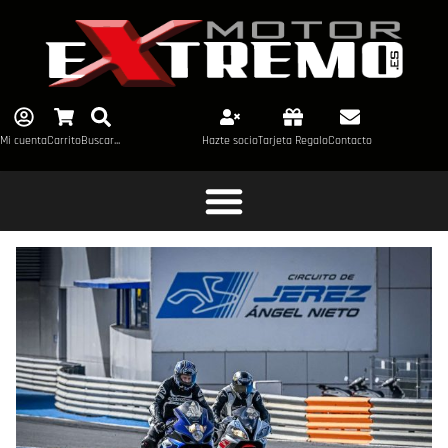
Mi cuenta
Carrito
Buscar...
Hazte socio
Tarjeta Regalo
Contacto