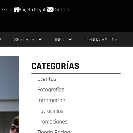
e socio
Tarjeta Regalo
Contacto
SEGUROS
INFO
TIENDA RACING
CATEGORÍAS
Eventos
Fotografías
Información
Patrocinios
Promociones
Tienda Racing