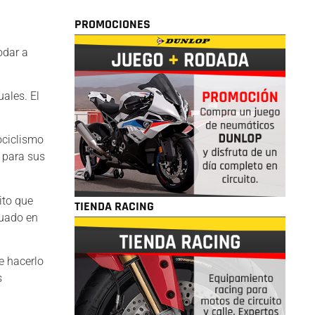
PROMOCIONES
odar a
ales. El
ociclismo
o para sus
ito que
TIENDA RACING
tuado en
e hacerlo
s