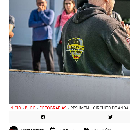
INICIO
»
BLOG
»
FOTOGRAFÍAS
»
RESUMEN – CIRCUITO DE ANDAL