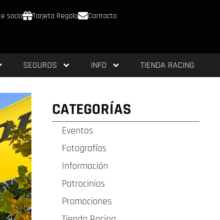
e socio
Tarjeta Regalo
Contacto
SEGUROS
INFO
TIENDA RACING
CATEGORÍAS
Eventos
Fotografías
Información
Patrocinios
Promociones
Tienda Racing