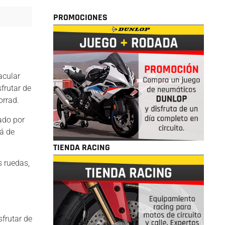
PROMOCIONES
acular
frutar de
orrad.
ado por
á de
TIENDA RACING
s ruedas,
frutar de