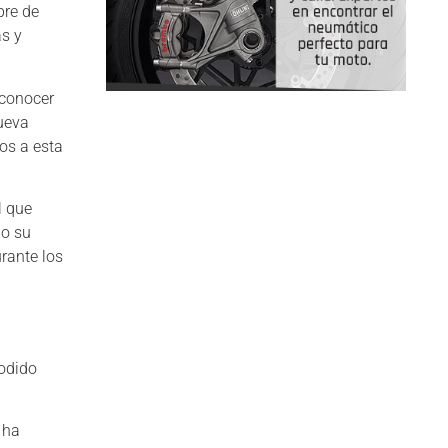
pre de
as y
 conocer
nueva
os a esta
l que
do su
urante los
podido
 ha