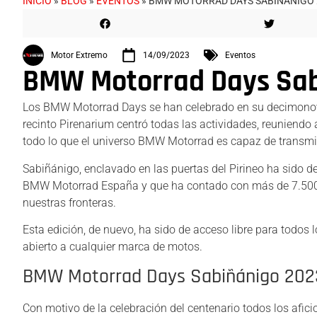
INICIO
»
BLOG
»
EVENTOS
»
BMW MOTORRAD DAYS SABIÑÁNIGO 
Motor Extremo
14/09/2023
Eventos
BMW Motorrad Days Sab
Los BMW Motorrad Days se han celebrado en su decimonoven
recinto Pirenarium centró todas las actividades, reuniendo 
todo lo que el universo BMW Motorrad es capaz de transmit
Sabiñánigo, enclavado en las puertas del Pirineo ha sido 
BMW Motorrad España y que ha contado con más de 7.500 cl
nuestras fronteras.
Esta edición, de nuevo, ha sido de acceso libre para todos 
abierto a cualquier marca de motos.
BMW Motorrad Days Sabiñánigo 202
Con motivo de la celebración del centenario todos los afic