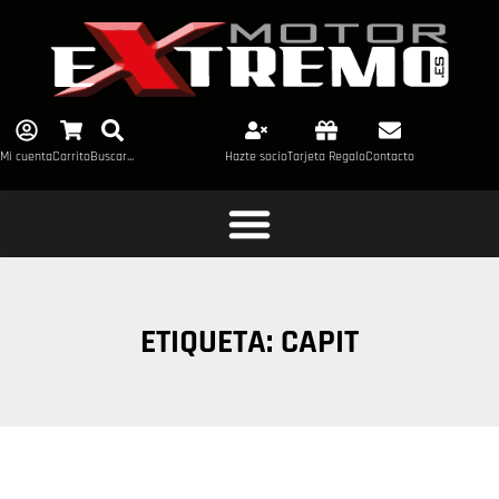
Mi cuenta
Carrito
Buscar...
Hazte socio
Tarjeta Regalo
Contacto
ETIQUETA: CAPIT