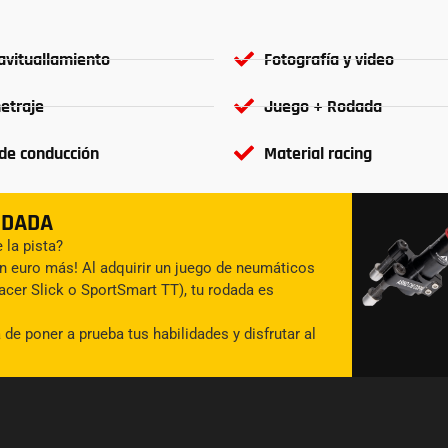
avituallamiento
Fotografía y video
etraje
Juego + Rodada
de conducción
Material racing
ODADA
 la pista?
n euro más! Al adquirir un juego de neumáticos
cer Slick o SportSmart TT), tu rodada es
de poner a prueba tus habilidades y disfrutar al