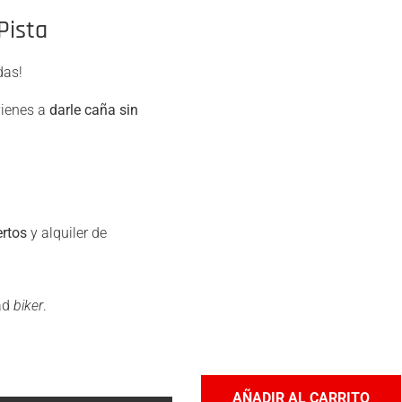
Pista
das!
vienes a
darle caña sin
rtos
y alquiler de
ad
biker
.
AÑADIR AL CARRITO