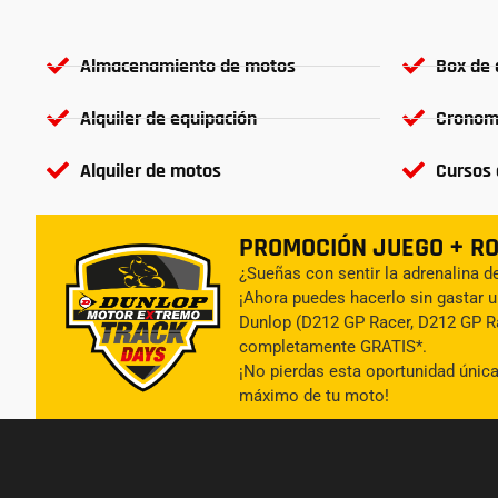
Almacenamiento de motos
Box de 
Alquiler de equipación
Cronom
Alquiler de motos
Cursos 
PROMOCIÓN JUEGO + R
¿Sueñas con sentir la adrenalina de
¡Ahora puedes hacerlo sin gastar u
Dunlop (D212 GP Racer, D212 GP Ra
completamente GRATIS*.
¡No pierdas esta oportunidad única 
máximo de tu moto!