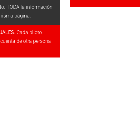
to. TODA la información
 misma página.
DUALES
. Cada piloto
a cuenta de otra persona