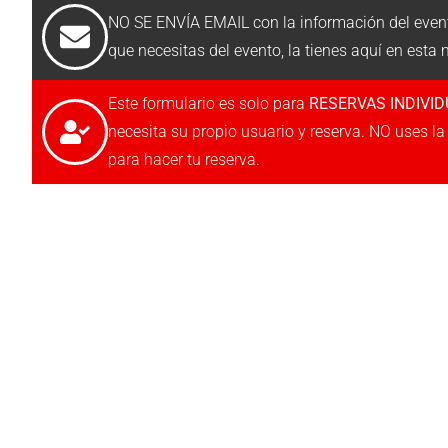
NO SE ENVÍA EMAIL con la información del even
que necesitas del evento, la tienes aquí en esta
Este formulario es solo para
RESERVAS INDIVI
necesita su propio usuario y reserva. NO uses l
para hacer tu reserva.