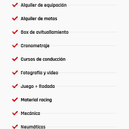
Alquiler de equipación
Alquiler de motos
Box de avituallamiento
Cronometraje
Cursos de conducción
Fotografía y video
Juego + Rodada
Material racing
Mecánica
Neumáticos