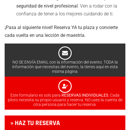
seguridad de nivel profesional
. Ven a rodar con la
confianza de tener a los mejores cuidando de ti.
¡Pasa al siguiente nivel! Reserva YA tu plaza y convierte
cada vuelta en una lección de maestría.
NO SE ENVÍA EMAIL con la información del evento. TODA la
información que necesitas del evento, la tienes aquí en esta
misma página.
Este formulario es solo para
RESERVAS INDIVIDUALES
. Cada
piloto necesita su propio usuario y reserva. NO uses la cuenta de
otra persona para hacer tu reserva.
» HAZ TU RESERVA