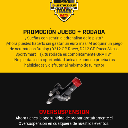
PROMOCIÓN JUEGO + RODADA
¿Sueñas con sentir la adrenalina de la pista?
¡Ahora puedes hacerlo sin gastar un euro más! Al adquirir un juego
de neumáticos Dunlop (D212 GP Racer, D212 GP Racer Slick o
SportSmart TT), tu rodada es completamente GRATIS*.
¡No pierdas esta oportunidad única de poner a prueba tus
habilidades y disfrutar al máximo de tu moto!
OVERSUSPENSION
Ahora tienes la oportunidad de probar gratuitamente el
Oversuspension en cualquiera de nuestros eventos.