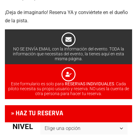
¡Deja de imaginarlo! Reserva YA y conviértete en el dueño
de la pista.
NO SE ENVÍA EMAIL con la información del evento. TODA la
información que necesitas del evento, la tienes aquí en esta
misma página.
Este formulario es solo para
RESERVAS INDIVIDUALES
. Cada
piloto necesita su propio usuario y reserva. NO uses la cuenta de
otra persona para hacer tu reserva.
» HAZ TU RESERVA
NIVEL