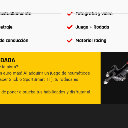
avituallamiento
Fotografía y video
etraje
Juego + Rodada
de conducción
Material racing
ODADA
 la pista?
n euro más! Al adquirir un juego de neumáticos
cer Slick o SportSmart TT), tu rodada es
de poner a prueba tus habilidades y disfrutar al