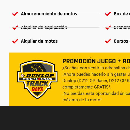
Almacenamiento de motos
Box de 
Alquiler de equipación
Cronom
Alquiler de motos
Cursos 
PROMOCIÓN JUEGO + R
¿Sueñas con sentir la adrenalina de
¡Ahora puedes hacerlo sin gastar u
Dunlop (D212 GP Racer, D212 GP Ra
completamente GRATIS*.
¡No pierdas esta oportunidad única 
máximo de tu moto!