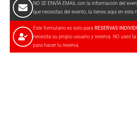
NO SE ENVÍA EMAIL con la información del even
que necesitas del evento, la tienes aquí en esta
Este formulario es solo para
RESERVAS INDIVI
necesita su propio usuario y reserva. NO uses l
para hacer tu reserva.