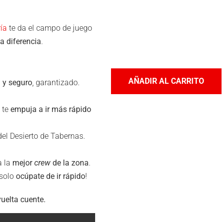
ía
te da el campo de juego
a diferencia
.
AÑADIR AL CARRITO
l y seguro
, garantizado.
y te
empuja a ir más rápido
 del Desierto de Tabernas.
a la
mejor
crew
de la zona
.
 solo
ocúpate de ir rápido
!
uelta cuente.