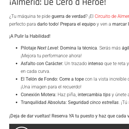
¡Almería: De Cero a Héroe!
¿Tu máquina te pide
guerra de verdad
? ¡El
Circuito de Almer
perfecto para
darlo todo
!
Prepara el equipo
y ven a
marcar l
¡A Pulir la Habilidad!
Pilotaje
Next Level
:
Domina la técnica
. Serás más
ági
¡Mejora tu
performance
ahora!
Asfalto con Carácter:
Un trazado
intenso
que te reta 
en cada curva.
El Telón de Fondo:
Corre a tope
con la vista increíble
¡Una imagen para el recuerdo!
Conexión Motera:
Haz piña,
intercambia
tips
y únete 
Tranquilidad Absoluta:
Seguridad
cinco estrellas
. ¡Tú
¡Deja de dar vueltas! Reserva
YA
tu puesto y haz que cada v