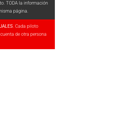
to. TODA la información
 misma página.
DUALES
. Cada piloto
a cuenta de otra persona