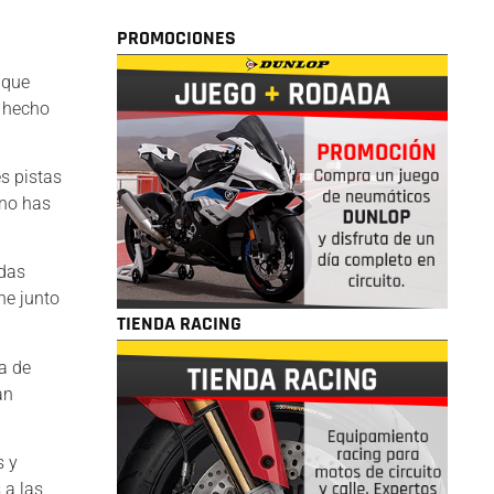
PROMOCIONES
 que
n hecho
es pistas
 no has
odas
ne junto
TIENDA RACING
la de
an
s y
 a las