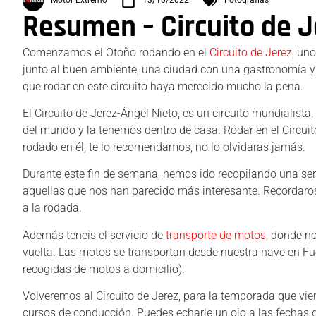
Motor Extremo
13/10/2022
Fotografías
Resumen – Circuito de J
Comenzamos el Otoño rodando en el
Circuito de Jerez
, un
junto al buen ambiente, una ciudad con una gastronomía y
que rodar en este circuito haya merecido mucho la pena.
El Circuito de Jerez-Ángel Nieto, es un circuito mundialista
del mundo y la tenemos dentro de casa. Rodar en el Circuit
rodado en él, te lo recomendamos, no lo olvidaras jamás.
Durante este fin de semana, hemos ido recopilando una se
aquellas que nos han parecido más interesante. Recordaros q
a la rodada.
Además teneis el servicio de
transporte de motos
, donde no
vuelta. Las motos se transportan desde nuestra nave en Fu
recogidas de motos a domicilio).
Volveremos al Circuito de Jerez, para la temporada que v
cursos de conducción. Puedes echarle un ojo a las fechas 