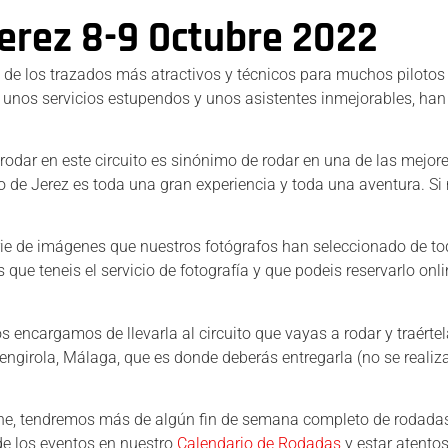
erez 8-9 Octubre 2022
o de los trazados más atractivos y técnicos para muchos pilotos
 unos servicios estupendos y unos asistentes inmejorables, ha
, rodar en este circuito es sinónimo de rodar en una de las mejor
o de Jerez es toda una gran experiencia y toda una aventura. Si
rie de imágenes que nuestros fotógrafos han seleccionado de t
ue teneis el servicio de fotografía y que podeis reservarlo onli
s encargamos de llevarla al circuito que vayas a rodar y traérte
engirola, Málaga, que es donde deberás entregarla (no se realiz
iene, tendremos más de algún fin de semana completo de rodada
de los eventos en nuestro
Calendario de Rodadas
y estar atentos