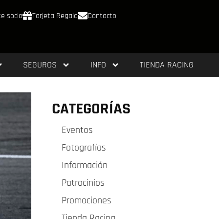
e socio
Tarjeta Regalo
Contacto
SEGUROS
INFO
TIENDA RACING
CATEGORÍAS
Eventos
Fotografías
Información
Patrocinios
Promociones
Tienda Racing