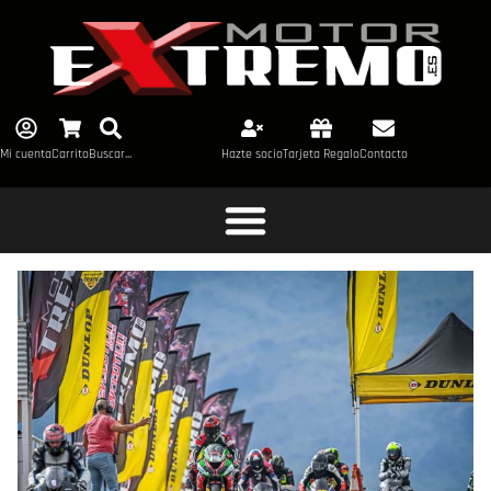
Mi cuenta
Carrito
Buscar...
Hazte socio
Tarjeta Regalo
Contacto