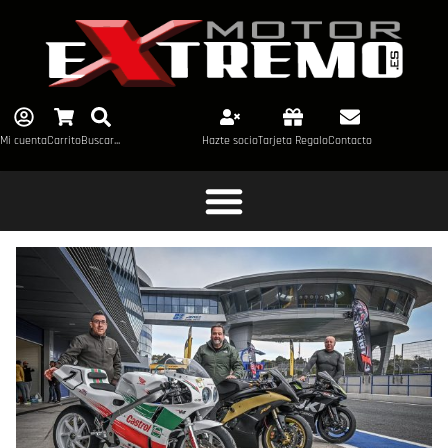
Mi cuenta
Carrito
Buscar...
Hazte socio
Tarjeta Regalo
Contacto