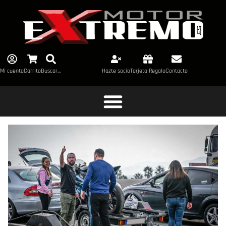
Mi cuenta
Carrito
Buscar...
Hazte socio
Tarjeta Regalo
Contacto