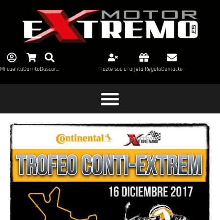
Mi cuenta
Carrito
Buscar...
Hazte socio
Tarjeta Regalo
Contacto