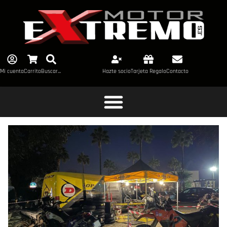
Mi cuenta
Carrito
Buscar...
Hazte socio
Tarjeta Regalo
Contacto