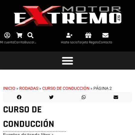
Mi cuenta
Carrito
Buscar...
Hazte socio
Tarjeta Regalo
Contacto
INICIO
»
RODADAS
»
CURSO DE CONDUCCIÓN
»
PÁGINA 2
CURSO DE
CONDUCCIÓN