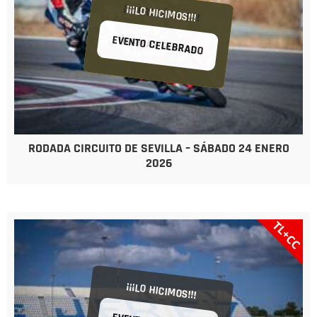
¡¡¡APRESÚRATE!!!
¡¡¡LO HICIMOS!!!
EVENTO CELEBRADO
ÚLTIMAS PLAZAS
RODADA CIRCUITO DE SEVILLA – SÁBADO 24 ENERO
2026
TL+CC
¡¡¡LO HICIMOS!!!