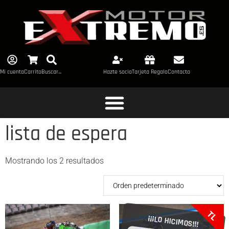
Mi cuenta
Carrito
Buscar...
Hazte socio
Tarjeta Regalo
Contacto
lista de espera
Mostrando los 2 resultados
TL
¡¡¡LO HICIMOS!!!